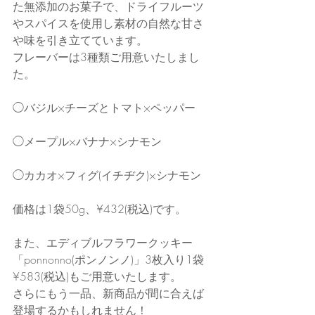
た無添加のお菓子で、ドライフルーツ
やスパイスを使用し素材の自然な甘さ
や味を引き立てています。
フレーバーは3種類ご用意いたしまし
た。
◯バジル×チーズとトマト×ペッパー
◯メープル×バナナ×シナモン
◯カカオ×フィグ(イチヂク)×シナモン
価格は1袋50g、¥432(税込)です。
また、エディブルフラワークッキー
「ponnonno(ポンノンノ)」3枚入り1袋
¥583(税込)もご用意いたします。
さらにもう一品、新商品が間に合えば
登場するかもしれません！