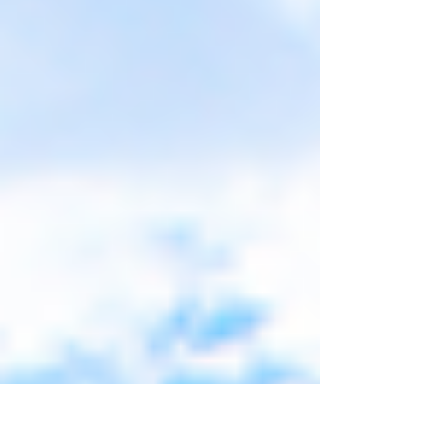
市新高山39-3 メガステージ白河内 ℡...