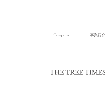
Company
事業紹
THE TREE TI