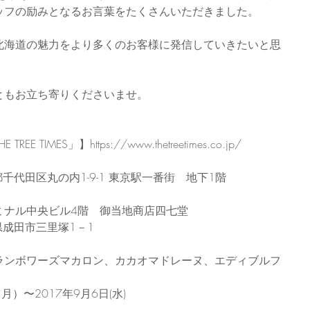
ッフの励みとなるお言葉をたくさんいただきました。
北海道の魅力をより多くのお客様に発信していきたいと思
ともお立ち寄りくださいませ。
IMES」】https://www.thetreetimes.co.jp/
　
京都千代田区丸の内1-9-1 東京駅一番街　地下1階
ミナル中央ビル4階　御当地商店四七堂
葉県成田市三里塚1－1
ランボワーズマカロン、カカオマドレーヌ、エディブルフ
月）〜2017年9月6日(水)