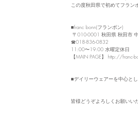
この度秋田県で初めてフラン
■franc bonn(フランボン)
 〒010-0001 秋田県 秋田市 中通
☎︎018-836-0832
11:00〜19:00 水曜定休日
【MAIN PAGE】 http://franc-bo
■デイリーウェアーを中心と
皆様どうぞよろしくお願いい