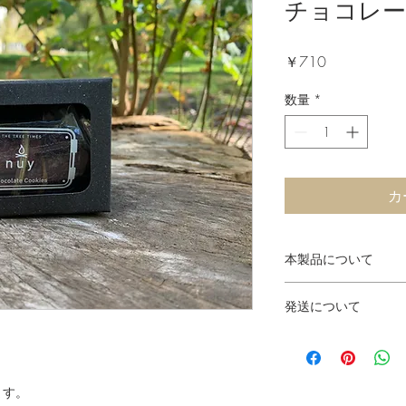
チョコレ
価
￥710
格
数量
*
カ
本製品について
プレーンをベースに
発送について
た甘さ控えめな大人
カカオパウダーを加
現在多くのご注文を
を際立たせました。
2週間ほどのお時間
が、ほろ苦さが癖に
お客様にはご不便お
＊秋冬限定商品です
ます。
さいませ。